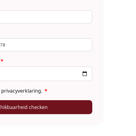
*
e
privacyverklaring
.
*