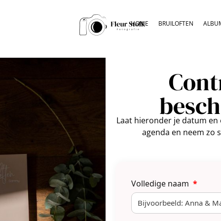
HOME
BRUILOFTEN
ALBU
Cont
besch
Laat hieronder je datum en 
agenda en neem zo sn
Volledige naam
*